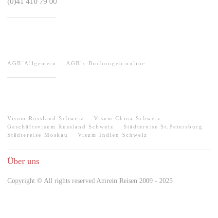
(0)41 410 79 00
HILFE / AGB
AGB`Allgemein
AGB`s Buchungen online
QUICK-LINKS
Visum Russland Schweiz
Visum China Schweiz
Geschäftsvisum Russland Schweiz
Städtereise St.Petersburg
Städtereise Moskau
Visum Indien Schweiz
Über uns
Copyright © All rights reserved Amrein Reisen 2009 - 2025