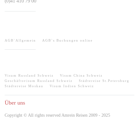
(0)41 410 79 00
HILFE / AGB
AGB`Allgemein
AGB`s Buchungen online
QUICK-LINKS
Visum Russland Schweiz
Visum China Schweiz
Geschäftsvisum Russland Schweiz
Städtereise St.Petersburg
Städtereise Moskau
Visum Indien Schweiz
Über uns
Copyright © All rights reserved Amrein Reisen 2009 - 2025